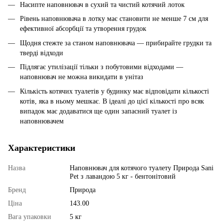
Насипте наповнювач в сухий та чистий котячий лоток
Рівень наповнювача в лотку має становити не менше 7 см для
ефективної абсорбції та утворення грудок
Щодня стежте за станом наповнювача — прибирайте грудки та
тверді відходи
Підлягає утилізації тільки з побутовими відходами —
наповнювач не можна викидати в унітаз
Кількість котячих туалетів у будинку має відповідати кількості
котів, яка в ньому мешкає. В ідеалі до цієї кількості про всяк
випадок має додаватися ще один запасний туалет із
наповнювачем
Характеристики
Назва
Наповнювач для котячого туалету Природа Sani
Pet з лавандою 5 кг - бентонітовий
Бренд
Природа
Ціна
143.00
Вага упаковки
5 кг