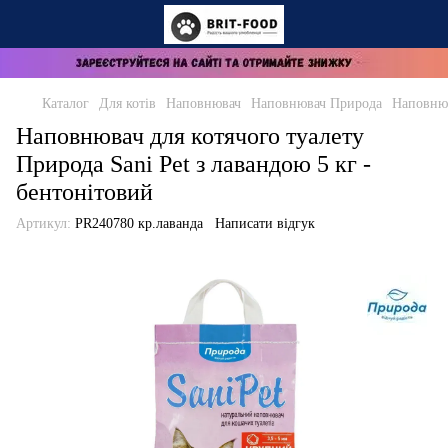
Каталог
Для котів
Наповнювач
Наповнювач Природа
Наповнюв
Наповнювач для котячого туалету
Природа Sani Pet з лавандою 5 кг -
бентонітовий
Артикул:
PR240780 кр.лаванда
Написати відгук