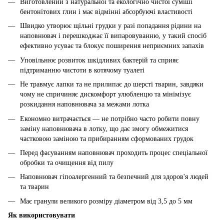
Виготовлений з натуральної та екологічно чистої суміші
бентонітових глин і має відмінні абсорбуючі властивості
Швидко утворює щільні грудки у разі попадання рідини на
наповнювач і перешкоджає її випаровуванню, у такий спосіб
ефективно усуває та блокує поширення неприємних запахів
Уповільнює розвиток шкідливих бактерій та сприяє
підтриманню чистоти в котячому туалеті
Не травмує лапки та не прилипає до шерсті тварин, завдяки
чому не спричиняє дискомфорт улюбленцю та мінімізує
розкидання наповнювача за межами лотка
Економно витрачається — не потрібно часто робити повну
заміну наповнювача в лотку, що дає змогу обмежитися
частковою заміною та прибиранням сформованих грудок
Перед фасуванням наповнювач проходить процес спеціальної
обробки та очищення від пилу
Наповнювач гіпоалергенний та безпечний для здоров'я людей
та тварин
Має гранули великого розміру діаметром від 3,5 до 5 мм
Як використовувати