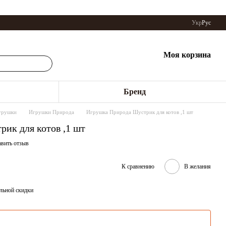
Укр
Рус
Моя корзина
Бренд
грушки
Игрушки Природа
Игрушка Природа Шустрик для котов ,1 шт
ик для котов ,1 шт
авить отзыв
К сравнению
В желания
льной скидки