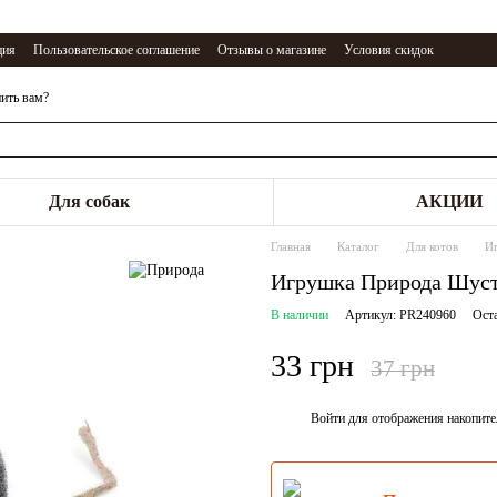
ция
Пользовательское соглашение
Отзывы о магазине
Условия скидок
ить вам?
Для собак
АКЦИИ
Главная
Каталог
Для котов
И
Игрушка Природа Шустр
В наличии
Артикул: PR240960
Ост
33 грн
37 грн
Войти
для отображения накопите
%