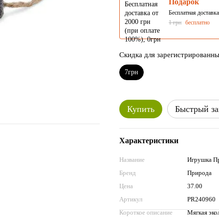
Подарок
Бесплатная доставка
1 грн
бесплатно
Скидка для зарегистрированн
7грн
Купить
Быстрый за
Характеристики
Название
Игрушка Пр
Бренд
Природа
Цена
37.00
Артикул
PR240960
Короткое описание
Мягкая эко