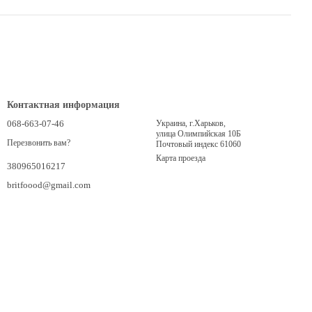
Контактная информация
068-663-07-46
Украина, г.Харьков,
улица Олимпийская 10Б
Перезвонить вам?
Почтовый индекс 61060
Карта проезда
380965016217
britfoood@gmail.com