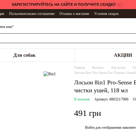
ция
Пользовательское соглашение
Отзывы о магазине
Условия скидок
ить вам?
Для собак
АКЦИИ
Главная
Каталог
Для котов
У
Лосьон 8in1 Pro-Sense Ear Cleanser Liquid
Лосьон 8in1 Pro-Sense E
чистки ушей, 118 мл
В наличии
Артикул: 680321/7006
О
491 грн
Войти
для отображения накопите
%