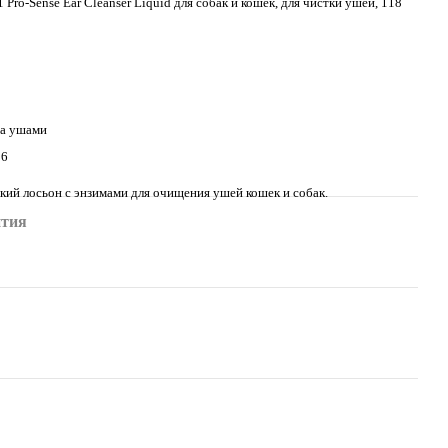
 Pro-Sense Ear Cleanser Liquid для собак и кошек, для чистки ушей, 118
за ушами
06
кий лосьон с энзимами для очищения ушей кошек и собак.
нтия