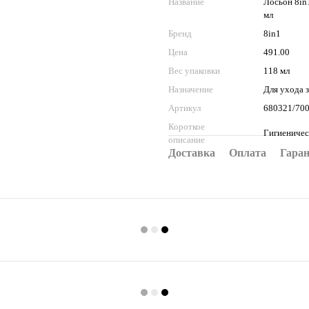
Название
Лосьон 8in1
мл
Бренд
8in1
Цена
491.00
Вес упаковки
118 мл
Назначение
Для ухода 
Артикул
680321/70
Короткое
Гигиеничес
описание
Доставка
Оплата
Гара