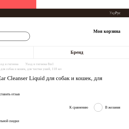
Укр
Рус
Моя корзина
Бренд
ход и гигиена
Уход и гигиена 8in1
 для собак и кошек, для чистки ушей, 118 мл
ar Cleanser Liquid для собак и кошек, для
ставить отзыв
К сравнению
В желания
льной скидки