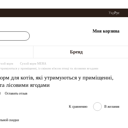
Укр
Рус
Моя корзина
Бренд
ухой корм
Сухой корм MERA
і утримуються у приміщенні, із свіжим м'ясом птиці та лісовими ягодами
корм для котів, які утримуються у приміщенні,
 та лісовими ягодами
8
Оставить отзыв
К сравнению
В желания
льной скидки