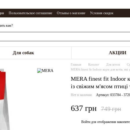
ция
Пользовательское соглашение
Отзывы о магазине
Условия скидок
ить вам?
Для собак
АКЦИИ
Главная
Каталог
Для котов
С
MERA finest fit Indoor корм для котів, як
MERA finest fit Indoor 
із свіжим м'ясом птиці
Нет в наличии
Артикул: 033784 - 372
637 грн
749 грн
Войти
для отображения накопите
%