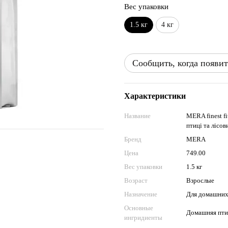
Вес упаковки
1.5 кг
4 кг
Сообщить, когда появит
Характеристики
Название
MERA finest fi
птиці та лісо
Бренд
MERA
Цена
749.00
Вес упаковки
1.5 кг
Возраст
Взрослые
Назначение
Для домашни
Основные
Домашняя пти
ингридиенты