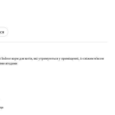
ся
t Indoor корм для котів, які утримуються у приміщенні, із свіжим м'ясом
вими ягодами
х
ца