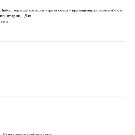
t Indoor корм для котів, які утримуються у приміщенні, із свіжим м'ясом
ими ягодами, 1,5 кг
нтия