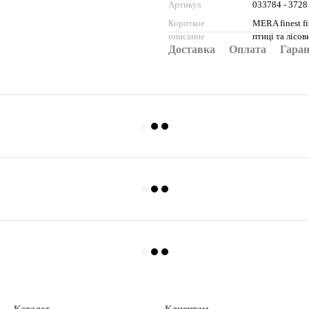
Артикул
033784 - 3728
Короткое
MERA finest fi
описание
птиці та лісов
Доставка
Оплата
Гара