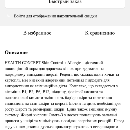
Быстрый заказ
Войти
для отображения накопительной скидки
%
В избранное
К сравнению
Описание
HEALTH CONCEPT Skin Control + Allergic – дієтичний
повноцінний корм для дорослих кішок при дерматозі та
надмірному випаданні шерсті. Рецепт, що складається з качки та
картоплі, має низький алергенний потенціал підходить для
використання як елімінаційна дієта. Комплекс, що складається з
вітамінів В1, В2, В6, В12, ніацину, фолієвої кислоти та
пантотенової кислоти зміцнюють бар'єр шкіри та позитивно
впливають на стан шкіри та шерсті. Біотин та цинк необхідні для
росту шерсті та регенерації шкіри. Цинк також зміцнює імунну
систему. Жирні кислоти Омега-3 з лосося полегшують запальні
процеси у шкірі та мінімізують наслідки алергічних реакцій. Перед
годуванням рекомендується проконсультуватись з ветеринарним