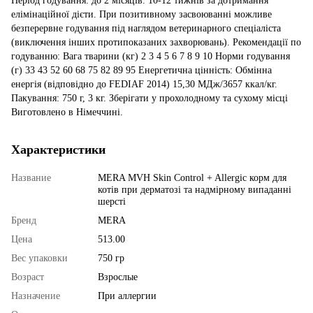
Період годування: до 2 місяців. 10-12 тижнів за дотримання
елімінаційної дієти. При позитивному засвоюванні можливе
безперервне годування під наглядом ветеринарного спеціаліста
(виключення інших протипоказаних захворювань). Рекомендації по
годуванню: Вага тварини (кг) 2 3 4 5 6 7 8 9 10 Норми годування
(г) 33 43 52 60 68 75 82 89 95 Енергетична цінність: Обмінна
енергія (відповідно до FEDIAF 2014) 15,30 МДж/3657 ккал/кг.
Пакування: 750 г, 3 кг. Зберігати у прохолодному та сухому місці
Виготовлено в Німеччині.
Характеристики
Название
MERA MVH Skin Control + Allergic корм для
котів при дерматозі та надмірному випаданні
шерсті
Бренд
MERA
Цена
513.00
Вес упаковки
750 гр
Возраст
Взрослые
Назначение
При аллергии