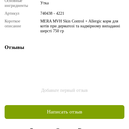
Основные
Утка
ингридиенты
Артикул
740438 - 4221
Короткое
MERA MVH Skin Control + Allergic корм для
описание
котів при дерматозі та надмірному випаданні
шерсті 750 гр
Отзывы
Добавьте первый отзыв
Написать отзыв