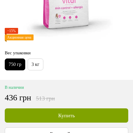
−15%
Акционная цена
Вес упаковки
750 гр
3 кг
В наличии
436 грн
513 грн
Купить