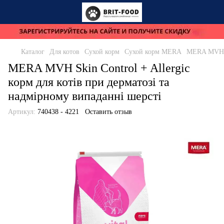
Каталог
Для котов
Сухой корм
Сухой корм MERA
MERA MVH Sk
MERA MVH Skin Control + Allergic
корм для котів при дерматозі та
надмірному випаданні шерсті
Артикул:
740438 - 4221
Оставить отзыв