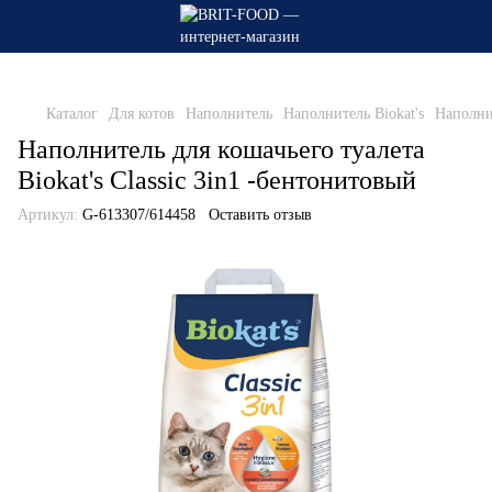
Каталог
Для котов
Наполнитель
Наполнитель Biokat's
Наполнит
Наполнитель для кошачьего туалета
Biokat's Classic 3in1 -бентонитовый
Артикул:
G-613307/614458
Оставить отзыв