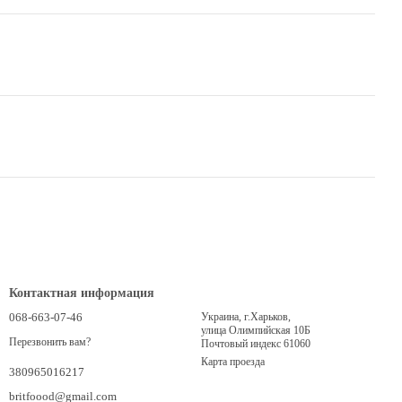
Контактная информация
068-663-07-46
Украина, г.Харьков,
улица Олимпийская 10Б
Перезвонить вам?
Почтовый индекс 61060
Карта проезда
380965016217
britfoood@gmail.com