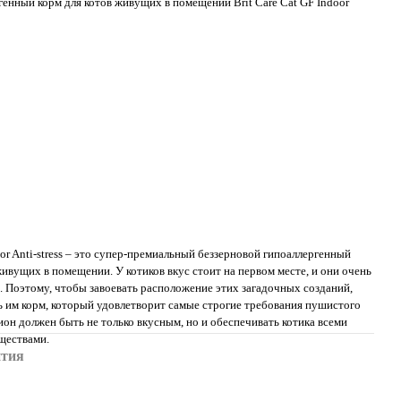
енный корм для котов живущих в помещении Brit Care Cat GF Indoor
door Anti-stress – это супер-премиальный беззерновой гипоаллергенный
живущих в помещении. У котиков вкус стоит на первом месте, и они очень
. Поэтому, чтобы завоевать расположение этих загадочных созданий,
ь им корм, который удовлетворит самые строгие требования пушистого
он должен быть не только вкусным, но и обеспечивать котика всеми
ществами.
нтия