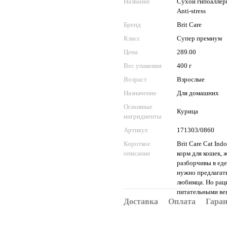
Название
Сухой гипоаллерг
Anti-stress
Бренд
Brit Care
Класс
Супер премиум
Цена
289.00
Вес упаковки
400 г
Возраст
Взрослые
Назначение
Для домашних
Основные
Курица
ингридиенты
Артикул
171303/0860
Короткое
Brit Care Cat In
описание
корм для кошек, 
разборчивы в еде
нужно предлагат
любимца. Но раци
питательными ве
Доставка
Оплата
Гара