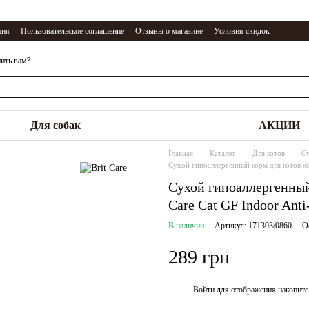
ция
Пользовательское соглашение
Отзывы о магазине
Условия скидок
ить вам?
Для собак
АКЦИИ
Главная
Каталог
Для котов
С
Сухой гипоаллергенный корм для котов жи
Сухой гипоаллергенный
Care Cat GF Indoor Anti-
В наличии
Артикул: 171303/0860
О
289 грн
Войти
для отображения накопите
%