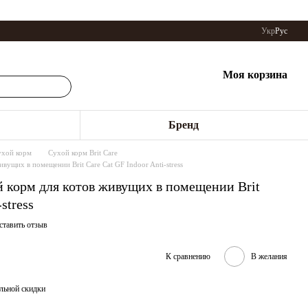
Укр
Рус
Моя корзина
Бренд
ухой корм
Сухой корм Brit Care
вущих в помещении Brit Care Cat GF Indoor Anti-stress
 корм для котов живущих в помещении Brit
stress
ставить отзыв
К сравнению
В желания
льной скидки