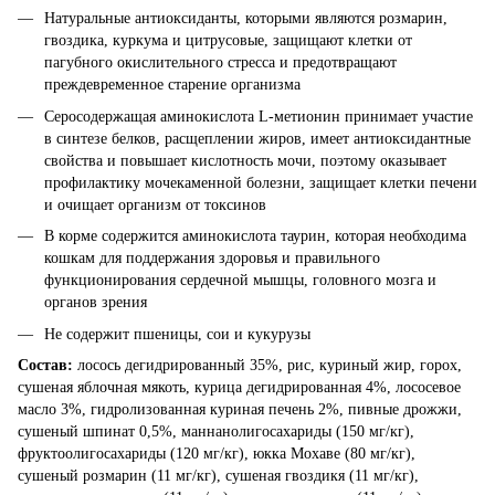
Натуральные антиоксиданты, которыми являются розмарин,
гвоздика, куркума и цитрусовые, защищают клетки от
пагубного окислительного стресса и предотвращают
преждевременное старение организма
Серосодержащая аминокислота L-метионин принимает участие
в синтезе белков, расщеплении жиров, имеет антиоксидантные
свойства и повышает кислотность мочи, поэтому оказывает
профилактику мочекаменной болезни, защищает клетки печени
и очищает организм от токсинов
В корме содержится аминокислота таурин, которая необходима
кошкам для поддержания здоровья и правильного
функционирования сердечной мышцы, головного мозга и
органов зрения
Не содержит пшеницы, сои и кукурузы
Состав:
лосось дегидрированный 35%, рис, куриный жир, горох,
сушеная яблочная мякоть, курица дегидрированная 4%, лососевое
масло 3%, гидролизованная куриная печень 2%, пивные дрожжи,
сушеный шпинат 0,5%, маннанолигосахариды (150 мг/кг),
фруктоолигосахариды (120 мг/кг), юкка Мохаве (80 мг/кг),
сушеный розмарин (11 мг/кг), сушеная гвоздикя (11 мг/кг),