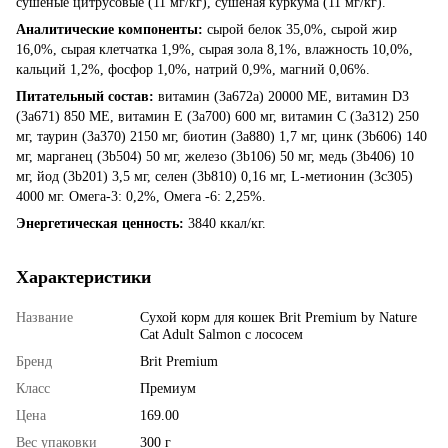
сушеные цитрусовые (11 мг/кг), сушеная куркума (11 мг/кг).
Аналитические компоненты:
сырой белок 35,0%, сырой жир
16,0%, сырая клетчатка 1,9%, сырая зола 8,1%, влажность 10,0%,
кальций 1,2%, фосфор 1,0%, натрий 0,9%, магний 0,06%.
Питательный состав:
витамин (3a672a) 20000 МЕ, витамин D3
(3a671) 850 МЕ, витамин E (3a700) 600 мг, витамин C (3a312) 250
мг, таурин (3a370) 2150 мг, биотин (3a880) 1,7 мг, цинк (3b606) 140
мг, марганец (3b504) 50 мг, железо (3b106) 50 мг, медь (3b406) 10
мг, йод (3b201) 3,5 мг, селен (3b810) 0,16 мг, L-метионин (3c305)
4000 мг. Омега-3: 0,2%, Омега -6: 2,25%.
Энергетическая ценность:
3840 ккал/кг.
Характеристики
Название
Сухой корм для кошек Brit Premium by Nature
Cat Adult Salmon с лососем
Бренд
Brit Premium
Класс
Премиум
Цена
169.00
Вес упаковки
300 г