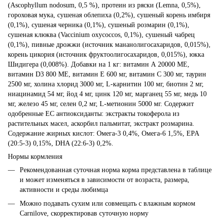
(Ascophyllum nodosum, 0,5 %), протеин из ряски (Lemna, 0,5%),
гороховая мука, сушеная облепиха (0,2%), сушеный корень имбиря
(0,1%), сушеная черника (0,1%), сушеный розмарин (0,1%),
сушеная клюква (Vaccinium oxycoccos, 0,1%), сушеный чабрец
(0,1%), пивные дрожжи (источник мананолигосахаридов, 0,015%),
корень цикория (источник фруктоолигосахаридов, 0,015%), юкка
Шидигера (0,008%). Добавки на 1 кг: витамин А 20000 МЕ,
витамин D3 800 МЕ, витамин E 600 мг, витамин C 300 мг, таурин
2500 мг, холина хлорид 3000 мг, L-карнитин 100 мг, биотин 2 мг,
ниацинамид 54 мг, йод 4 мг, цинк 120 мг, марганец 55 мг, медь 10
мг, железо 45 мг, селен 0,2 мг, L-метионин 5000 мг. Содержит
одобренные ЕС антиоксиданты: экстракты токоферола из
растительных масел, аскорбил пальмитат, экстракт розмарина.
Содержание жирных кислот: Омега-3 0,4%, Омега-6 1,5%, EPA
(20:5-3) 0,15%, DHA (22:6-3) 0,2%.
Нормы кормления
Рекомендованная суточная норма корма представлена в таблице
и может изменяться в зависимости от возраста, размера,
активности и среды любимца
Можно подавать сухим или совмещать с влажным кормом
Carnilove, скорректировав суточную норму