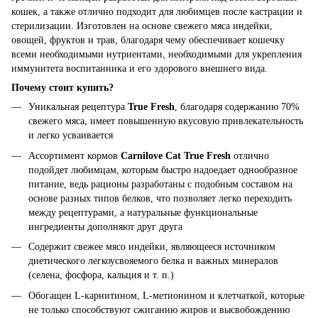
кошек, а также отлично подходит для любимцев после кастрации и
стерилизации. Изготовлен на основе свежего мяса индейки,
овощей, фруктов и трав, благодаря чему обеспечивает кошечку
всеми необходимыми нутриентами, необходимыми для укрепления
иммунитета воспитанника и его здорового внешнего вида.
Почему стоит купить?
Уникальная рецептура
True Fresh
, благодаря содержанию 70%
свежего мяса, имеет повышенную вкусовую привлекательность
и легко усваивается
Ассортимент кормов
Carnilove Cat True Fresh
отлично
подойдет любимцам, которым быстро надоедает однообразное
питание, ведь рационы разработаны с подобным составом на
основе разных типов белков, что позволяет легко переходить
между рецептурами, а натуральные функциональные
ингредиенты дополняют друг друга
Содержит свежее мясо индейки, являющееся источником
диетического легкоусвояемого белка и важных минералов
(селена, фосфора, кальция и т. п.)
Обогащен L-карнитином, L-метионином и клетчаткой, которые
не только способствуют сжиганию жиров и высвобождению