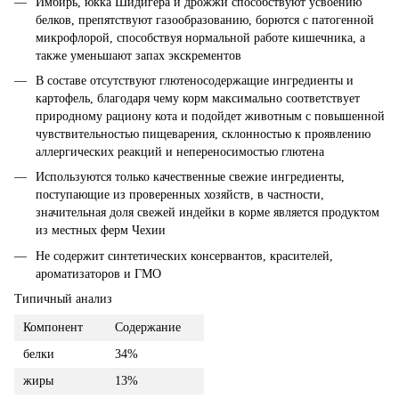
Имбирь, юкка Шидигера и дрожжи способствуют усвоению
белков, препятствуют газообразованию, борются с патогенной
микрофлорой, способствуя нормальной работе кишечника, а
также уменьшают запах экскрементов
В составе отсутствуют глютеносодержащие ингредиенты и
картофель, благодаря чему корм максимально соответствует
природному рациону кота и подойдет животным с повышенной
чувствительностью пищеварения, склонностью к проявлению
аллергических реакций и непереносимостью глютена
Используются только качественные свежие ингредиенты,
поступающие из проверенных хозяйств, в частности,
значительная доля свежей индейки в корме является продуктом
из местных ферм Чехии
Не содержит синтетических консервантов, красителей,
ароматизаторов и ГМО
Типичный анализ
Компонент
Содержание
белки
34%
жиры
13%