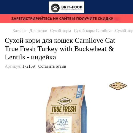
Каталог
Для котов
Сухой корм
Сухой корм Carnilove
Сухой кор
Сухой корм для кошек Carnilove Cat
True Fresh Turkey with Buckwheat &
Lentils - индейка
Артикул:
172159
Оставить отзыв