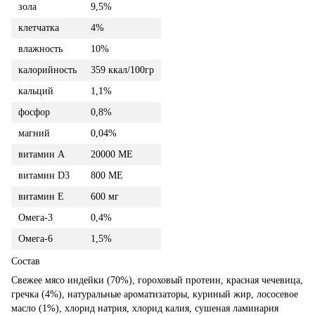
зола
9,5%
клетчатка
4%
влажность
10%
калорийность
359 ккал/100гр
кальций
1,1%
фосфор
0,8%
магний
0,04%
витамин А
20000 МЕ
витамин D3
800 МЕ
витамин Е
600 мг
Омега-3
0,4%
Омега-6
1,5%
Состав
Свежее мясо индейки (70%), гороховый протеин, красная чечевица,
гречка (4%), натуральные ароматизаторы, куриный жир, лососевое
масло (1%), хлорид натрия, хлорид калия, сушеная ламинария