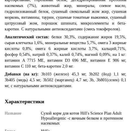
насекомых (7%), животный жир, минералы, соевое масло,
гидролизованный белок, сушеный свекольный жом жир, сушеная
морковь, витамины, таурин, сушеные томатные выжимки, сушеный
цитрусовый жом, порошок шпината, микроэлементы и бета-
каротин. С натуральными антиоксидантами (смесь токоферолов).
Аналитический состав:
белки 30,3%, содержание жиров 19,5%,
сырая клетчатка 1,6%, минеральные вещества 5,7%, омега 3 жирные
кислоты 0,8%, омега 6 жирные кислоты 3,7%, кальций,71%,
фосфор 0,54%, натрий 0,37%, калий 0,74%, магний 0,09%; на 1 кг:
витамин A 7715 МЕ, витамин D3 696 МЕ, витамин E 906 мг,
витамин C 110 мг, бета-каротин 2,0 мг.
Добавки (на кг):
3b103 (железо) 45,3 мг, 3b202 (йод) 1,1 мг,
3b405 (медь) 4,5 мг, 3b502 (марганец) 4,7 мг, 3b, 3b801(селен) 0,1
мг, с натуральными антиоксидантами.
Характеристики
Название
Сухой корм для котов Hill's Science Plan Adult
Hypoallergenic -с яичным белком и протеином
насекомых