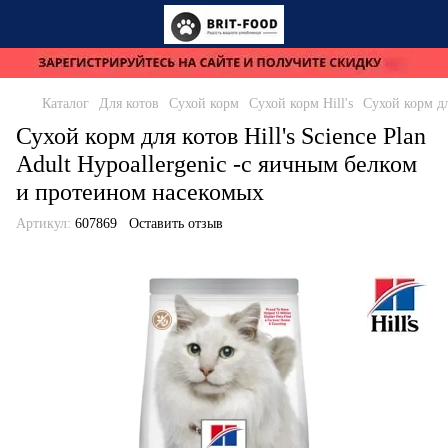
Каталог
Для котов
Сухой корм
Сухой корм Hill's
Сухой корм дл
Сухой корм для котов Hill's Science Plan
Adult Hypoallergenic -с яичным белком
и протеином насекомых
Артикул:
607869
Оставить отзыв