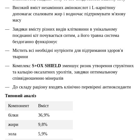
Високий вміст незамінних амінокислот і L-карнітину
допомагає спалювати жир і водночас підтримувати м'язову
масу
Завдяки вмісту різних видів клітковини в унікальному
поєднанні кіт почувається ситим, а його травна система
бездоганно функціонує
Містить всі необхідні нутрієнти для підтримання здоров'я
тварини
Комплекс
S+OX SHIELD
зменшує ризик утворення струвітних
та кальцію оксалатних уролітів, завдяки оптимальному
співвідношенню мінералів
До складу раціону входять клінічно перевірені антиоксиданти
Типовий аналіз
Компонент
Вміст
білки
36,9%
жири
9,8%
зола
5,9%