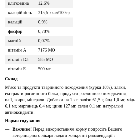
клітковина
12,6%
калорійність
315,5 ккал/100гр
кальцій
0,9%
фосфор
0,78%
магній
0,07%
вітамін А
7176 МО
вітамін D3
585 МО
вітамін E
500 мг
Склад
М’ясо та продукти тваринного походження (курка 18%), злаки,
екстракти рослинного білка, продукти рослинного походження,
олії, жири, мінерали. Добавки на 1 кг: залізо 61,5 г, йод 1,0 мг, мідь
6,1 мг, марганець 6,4 мг, цинк 127 мг, селен 0,1 мг, натуральні
антиоксиданти.
Норми годування
Важливо!
Перед використанням корму попросіть Вашого
ветеринарного лікаря надати конкретні рекомендації з