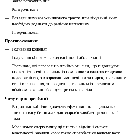
Зайва вага/ожиріння
Контроль ваги
Розлади шлунково-кишкового тракту, при лікуванні яких
необхідно додавати до раціону клітковину
Гіперліпідемія
Протипоказання:
Годування кошенят
Годування кішок у період вагітності або лактації
Тваринам, які паралельно приймають ліки, що підвищують
кислотність сечі; тваринам із помірною та важкою серцевою
недостатністю, захворюваннями печінки та нирок; тваринам у
стані виснаження, зневоднення, тваринам із посиленим
обміном речовин або з дефіцитом маси тіла
Чому варто придбати?
Раціон має клінічно доведену ефективність — допомагає
знизити вагу без шкоди для здоров'я улюбленця лише за 4
тижні
Має низьку енергетичну щільність і відмінні смакові
властивості, завдяки чому точно сподобається вашому коту