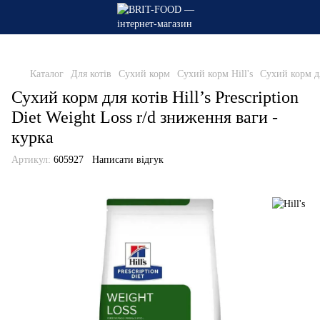
Каталог
Для котів
Сухий корм
Сухий корм Hill's
Сухий корм дл
Сухий корм для котів Hill’s Prescription
Diet Weight Loss r/d зниження ваги -
курка
Артикул:
605927
Написати відгук