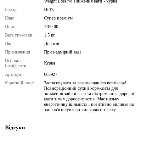
Weight Loss r/d зниження ваги - курка
Бренд
Hill's
Клас
Супер преміум
Ціна
1180.00
Вага упаковки
1.5 кг
Вік
Дорослі
Призначення
При надмірній вазі
Основні
Курка
інгрідієнти
Артикул
605927
Короткий опис
Застосовувати за рекомендацією ветлікаря!
Повнораціонний сухий корм-дієта для
зниження зайвої ваги та підтримання здорової
маси тіла у дорослих котів. Має низьку
енергетичну щільність і позитивно впливає на
здоров'я шлунково-кишкового тракту.
Відгуки