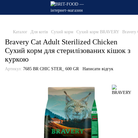
Каталог
Для котів
Сухий корм
Сухий корм BRAVERY
Bravery 
Bravery Cat Adult Sterilized Chicken
Сухий корм для стерилізованих кішок з
куркою
Артикул:
7685 BR CHIC STER_ 600 GR
Написати відгук