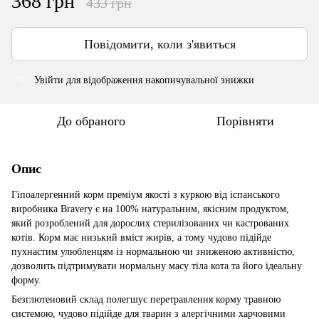
368 грн
433 грн
Повідомити, коли з'явиться
Увійти
для відображення накопичувальної знижки
%
До обраного
Порівняти
Опис
Гіпоалергенний корм преміум якості з куркою від іспанського
виробника Bravery є на 100% натуральним, якісним продуктом,
який розроблений для дорослих стерилізованих чи кастрованих
котів. Корм має низький вміст жирів, а тому чудово підійде
пухнастим улюбленцям із нормальною чи зниженою активністю,
дозволить підтримувати нормальну масу тіла кота та його ідеальну
форму.
Безглютеновий склад полегшує перетравлення корму травною
системою, чудово підійде для тварин з алергічними харчовими