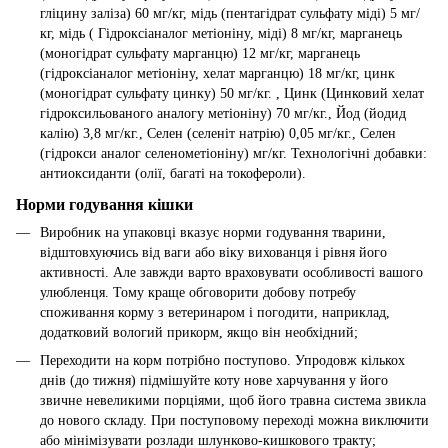
гліцину заліза) 60 мг/кг, мідь (пентагідрат сульфату міді) 5 мг/
кг, мідь ( Гідроксіаналог метіоніну, міді) 8 мг/кг, марганець
(моногідрат сульфату марганцю) 12 мг/кг, марганець
(гідроксіаналог метіоніну, хелат марганцю) 18 мг/кг, цинк
(моногідрат сульфату цинку) 50 мг/кг. , Цинк (Цинковий хелат
гідроксильованого аналогу метіоніну) 70 мг/кг., Йод (йодид
калію) 3,8 мг/кг., Селен (селеніт натрію) 0,05 мг/кг., Селен
(гідрокси аналог селенометіоніну) мг/кг. Технологічні добавки:
антиоксиданти (олії, багаті на токофероли).
Норми годування кішки
Виробник на упаковці вказує норми годування тварини,
відштовхуючись від ваги або віку вихованця і рівня його
активності. Але завжди варто враховувати особливості вашого
улюбленця. Тому краще обговорити добову потребу
споживання корму з ветеринаром і погодити, наприклад,
додатковий вологий прикорм, якщо він необхідний;
Переходити на корм потрібно поступово. Упродовж кількох
днів (до тижня) підмішуйте коту нове харчування у його
звичне невеликими порціями, щоб його травна система звикла
до нового складу. При поступовому переході можна виключити
або мінімізувати розлади шлунково-кишкового тракту;