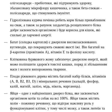
олігосахариди - пребіотики, які підтримують здорову,
збалансовану мікрофлору кишечника, а також бета-глюкан -
полісахариди, що стимулюють імунітет.
Гідролізована куряча печінка робить корм більш привабливим
на смак, а також за рахунок заздалегідь розщепленого білка
добре засвоюється організмом і буде корисна для кішок, які
схильні до харчової алергії.
Батат (солодка картопля) є джерелом високозасвоюваних
вуглеводів, що покращують смакові якості їжі. Він багатий на
β-каротин (провітамін А), вітамін Е та фолієву кислоту.
Клітковина бурякового жому забезпечує джерелом енергії, який
може поліпшити здоров'я товстої кишки, поряд зі збільшенням
маси і вологи випорожнень тварини.
Плоди ріжкового дерева містять багатий набір білків, вітамінів
(А, В, В2, В3, D) і мінеральних речовин (кальцій, фосфор,
калій, магній, залізо, мідь, нікель, марганець).
Яйця – одне з найцінніших джерел білка, яке засвоюється
організмом котів та собак на всі 100%. Яйця також містять
холін - поживну речовину, що відіграє важливу роль у
функціонуванні клітин, у тому числі мозку, а також лютеїн та