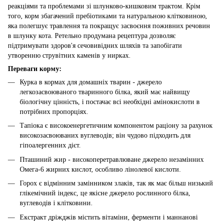
реакціями та проблемами зі шлунково-кишковим трактом. Крім
того, корм збагачений пребіотиками та натуральною клітковиною,
яка полегшує травлення та покращує засвоєння поживних речовин
в шлунку кота. Ретельно продумана рецептура дозволяє
підтримувати здоров'я сечовивідних шляхів та запобігати
утворенню струвітних каменів у нирках.
Переваги корму:
Курка в кормах для домашніх тварин - джерело
легкозасвоюваного тваринного білка, який має найвищу
біологічну цінність, і постачає всі необхідні амінокислоти в
потрібних пропорціях.
Тапіока є високоенергетичним компонентом раціону за рахунок
високозасвоюваних вуглеводів; він чудово підходить для
гіпоалергенних дієт.
Пташиний жир - високоперетравлюване джерело незамінних
Омега-6 жирних кислот, особливо лінолевої кислоти.
Горох є відмінним замінником злаків, так як має більш низький
глікемічний індекс, це якісне джерело рослинного білка,
вуглеводів і клітковини.
Екстракт дріжджів містить вітаміни, ферменти і маннанові