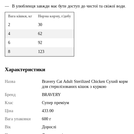
В улюбленця завжди має бути доступ до чистої та свіжої води.
Вага кішки, кг
Норма корму, г/добу
2
30
4
62
6
92
8
123
Характеристики
Назва
Bravery Cat Adult Sterilized Chicken Сухий корм
для стерилізованих кішок з куркою
Бренд
BRAVERY
Клас
Супер преміум
Ціна
433.00
Вага упаковки
600 г
Вік
Дорослі