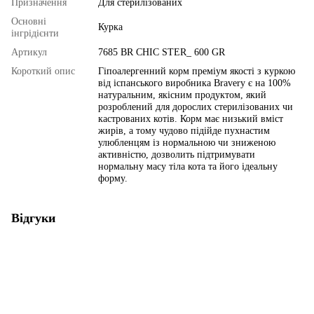
Призначення
Для стерилізованих
Основні
Курка
інгрідієнти
Артикул
7685 BR CHIC STER_ 600 GR
Короткий опис
Гіпоалергенний корм преміум якості з куркою
від іспанського виробника Bravery є на 100%
натуральним, якісним продуктом, який
розроблений для дорослих стерилізованих чи
кастрованих котів. Корм має низький вміст
жирів, а тому чудово підійде пухнастим
улюбленцям із нормальною чи зниженою
активністю, дозволить підтримувати
нормальну масу тіла кота та його ідеальну
форму.
Відгуки