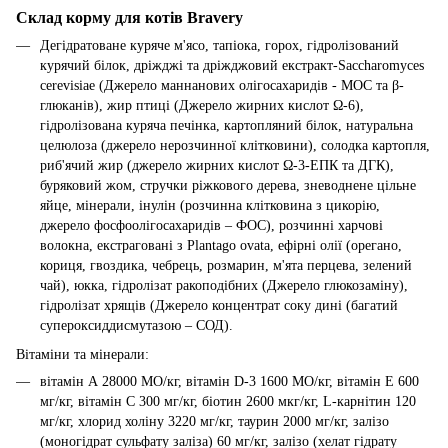
Склад корму для котів Bravery
Дегідратоване куряче м'ясо, тапіока, горох, гідролізований
курячий білок, дріжджі та дріжджовий екстракт-Saccharomyces
cerevisiae (Джерело маннанових олігосахаридів - МОС та β-
глюканів), жир птиці (Джерело жирних кислот Ω-6),
гідролізована куряча печінка, картопляний білок, натуральна
целюлоза (джерело нерозчинної клітковини), солодка картопля,
риб'ячий жир (джерело жирних кислот Ω-3-ЕПК та ДГК),
буряковий жом, стручки ріжкового дерева, зневоднене цільне
яйце, мінерали, інулін (розчинна клітковина з цикорію,
джерело фосфоолігосахаридів – ФОС), розчинні харчові
волокна, екстраговані з Plantago ovata, ефірні олії (орегано,
кориця, гвоздика, чебрець, розмарин, м'ята перцева, зелений
чай), юкка, гідролізат ракоподібних (Джерело глюкозаміну),
гідролізат хрящів (Джерело концентрат соку дині (багатий
супероксиддисмутазою – СОД).
Вітаміни та мінерали:
вітамін А 28000 МО/кг, вітамін D-3 1600 МО/кг, вітамін Е 600
мг/кг, вітамін С 300 мг/кг, біотин 2600 мкг/кг, L-карнітин 120
мг/кг, хлорид холіну 3220 мг/кг, таурин 2000 мг/кг, залізо
(моногідрат сульфату заліза) 60 мг/кг, залізо (хелат гідрату