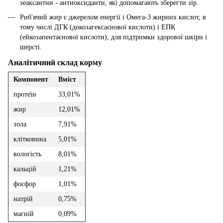
зеаксантин - антиоксиданти, які допомагають зберегти зір.
Риб'ячий жир є джерелом енергії і Омега-3 жирних кислот, в
тому числі ДГК (докозагексаєнової кислоти) і ЕПК
(ейкозапентаєнової кислоти), для підтримки здорової шкіри і
шерсті.
Аналітичний склад корму
Компонент
Вміст
протеїн
33,01%
жир
12,01%
зола
7,91%
клітковина
5,01%
вологість
8,01%
кальцій
1,21%
фосфор
1,01%
натрій
0,75%
магній
0,09%