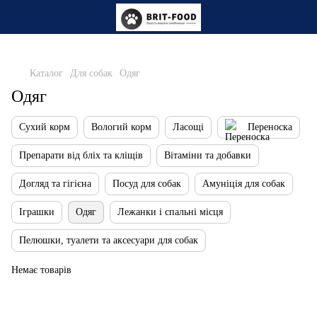
Каталог
Для собак
Одяг
Одяг
Сухий корм
Вологий корм
Ласощі
Переноска
Препарати від бліх та кліщів
Вітаміни та добавки
Догляд та гігієна
Посуд для собак
Амуніція для собак
Іграшки
Одяг
Лежанки і спальні місця
Пелюшки, туалети та аксесуари для собак
Немає товарів