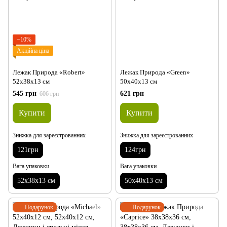
−10%
Акційна ціна
Лежак Природа «Robert»
Лежак Природа «Green»
52х38х13 см
50х40х13 см
545 грн
621 грн
606 грн
Купити
Купити
Знижка для зареєстрованних
Знижка для зареєстрованних
121грн
124грн
Вага упаковки
Вага упаковки
52х38х13 см
50х40х13 см
Подарунок
Подарунок