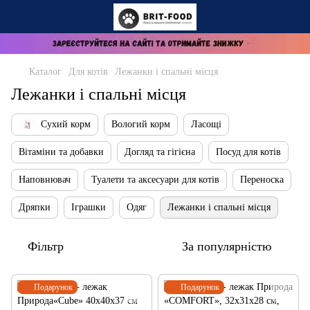
Каталог
Для котів
Лежанки і спальні місця
Лежанки і спальні місця
Сухий корм
Вологий корм
Ласощі
Вітаміни та добавки
Догляд та гігієна
Посуд для котів
Наповнювач
Туалети та аксесуари для котів
Переноска
Дряпки
Іграшки
Одяг
Лежанки і спальні місця
Фільтр
За популярністю
Подарунок
Подарунок