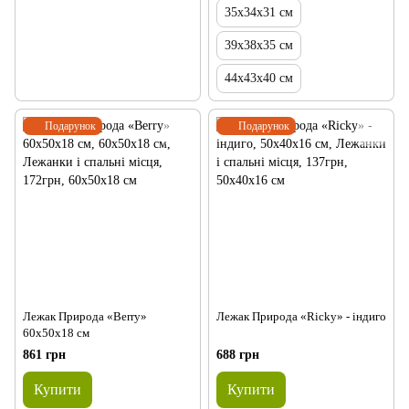
35х34х31 см
39х38х35 см
44х43х40 см
Подарунок
Подарунок
Лежак Природа «Berry»
Лежак Природа «Ricky» - індиго
60х50х18 см
861 грн
688 грн
Купити
Купити