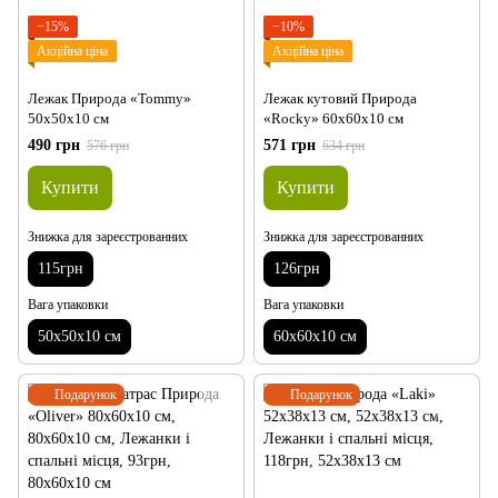
−15%
−10%
Акційна ціна
Акційна ціна
Лежак Природа «Tommy»
Лежак кутовий Природа
50х50х10 см
«Rocky» 60х60х10 см
490 грн
571 грн
576 грн
634 грн
Купити
Купити
Знижка для зареєстрованних
Знижка для зареєстрованних
115грн
126грн
Вага упаковки
Вага упаковки
50х50х10 см
60х60х10 см
Подарунок
Подарунок