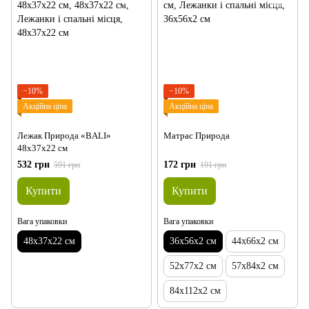
−10%
−10%
Акційна ціна
Акційна ціна
Лежак Природа «BALI»
Матрас Природа
48х37х22 см
532 грн
172 грн
591 грн
191 грн
Купити
Купити
Вага упаковки
Вага упаковки
48х37х22 см
36х56х2 см
44х66х2 см
52х77х2 см
57х84х2 см
84х112х2 см