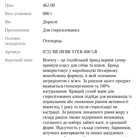
Ціна
462.00
Вага упаковки
600 г
Вік
Дорослі
Призначення
Для стерилізованих
Основні
Оселедець
інгрідієнти
Артикул
0722 BR HERR STER 600 GR
Короткий опис
Bravery – це італійський бренд кормів супер-
преміум класу для собак та кішок. Бренд
використовує у виробництві беззернову
монобілкову формулу, в якій основним
інгредієнтом є м'ясо. За рахунок цього продукт
вважається гіпоалергенним та 100%
натуральним. Кращий сухий корм для
стерилізованих кішок підійде для вихованців із
нормальним або зниженим рівнем активності
віком від 1 року та після стерилізації чи
кастрації. За рахунок зниженого рівня жиру у
складі раціон зможе підтримати вихованця,
схильного до набору зайвої ваги, в ідеальній
формі. Відсутність у складі глютену, барвників,
штучних консервантів та інших шкідливих