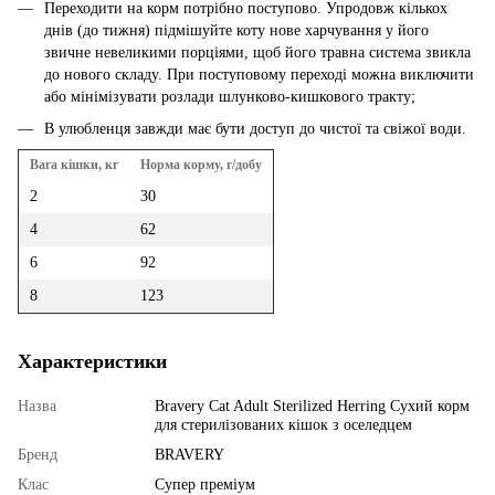
Переходити на корм потрібно поступово. Упродовж кількох
днів (до тижня) підмішуйте коту нове харчування у його
звичне невеликими порціями, щоб його травна система звикла
до нового складу. При поступовому переході можна виключити
або мінімізувати розлади шлунково-кишкового тракту;
В улюбленця завжди має бути доступ до чистої та свіжої води.
Вага кішки, кг
Норма корму, г/добу
2
30
4
62
6
92
8
123
Характеристики
Назва
Bravery Cat Adult Sterilized Herring Сухий корм
для стерилізованих кішок з оселедцем
Бренд
BRAVERY
Клас
Супер преміум