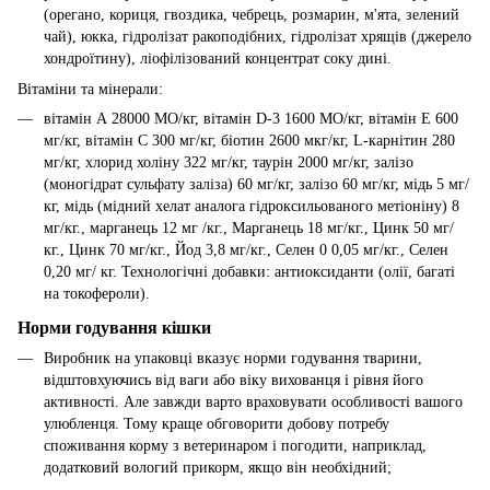
(орегано, кориця, гвоздика, чебрець, розмарин, м'ята, зелений
чай), юкка, гідролізат ракоподібних, гідролізат хрящів (джерело
хондроїтину), ліофілізований концентрат соку дині.
Вітаміни та мінерали:
вітамін А 28000 МО/кг, вітамін D-3 1600 МО/кг, вітамін Е 600
мг/кг, вітамін С 300 мг/кг, біотин 2600 мкг/кг, L-карнітин 280
мг/кг, хлорид холіну 322 мг/кг, таурін 2000 мг/кг, залізо
(моногідрат сульфату заліза) 60 мг/кг, залізо 60 мг/кг, мідь 5 мг/
кг, мідь (мідний хелат аналога гідроксильованого метіоніну) 8
мг/кг., марганець 12 мг /кг., Марганець 18 мг/кг., Цинк 50 мг/
кг., Цинк 70 мг/кг., Йод 3,8 мг/кг., Селен 0 0,05 мг/кг., Селен
0,20 мг/ кг. Технологічні добавки: антиоксиданти (олії, багаті
на токофероли).
Норми годування кішки
Виробник на упаковці вказує норми годування тварини,
відштовхуючись від ваги або віку вихованця і рівня його
активності. Але завжди варто враховувати особливості вашого
улюбленця. Тому краще обговорити добову потребу
споживання корму з ветеринаром і погодити, наприклад,
додатковий вологий прикорм, якщо він необхідний;