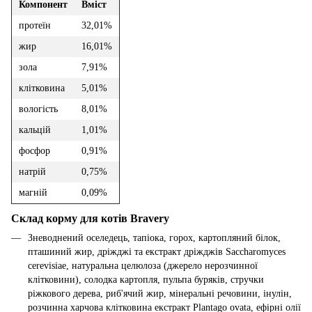
Компонент
Вміст
протеїн
32,01%
жир
16,01%
зола
7,91%
клітковина
5,01%
вологість
8,01%
кальцій
1,01%
фосфор
0,91%
натрій
0,75%
магній
0,09%
Склад корму для котів Bravery
Зневоднений оселедець, тапіока, горох, картопляний білок,
пташиний жир, дріжджі та екстракт дріжджів Saccharomyces
cerevisiae, натуральна целюлоза (джерело нерозчинної
клітковини), солодка картопля, пульпа буряків, стручки
ріжкового дерева, риб'ячий жир, мінеральні речовини, інулін,
розчинна харчова клітковина екстракт Plantago ovata, ефірні олії