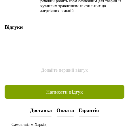
речовин робить корм безпечним для тварин із
чутливим травленням та схильних до
алергічних реакцій.
Відгуки
Додайте перший відгук
Написати відгук
Доставка
Оплата
Гарантія
Самовивіз м.Харків;