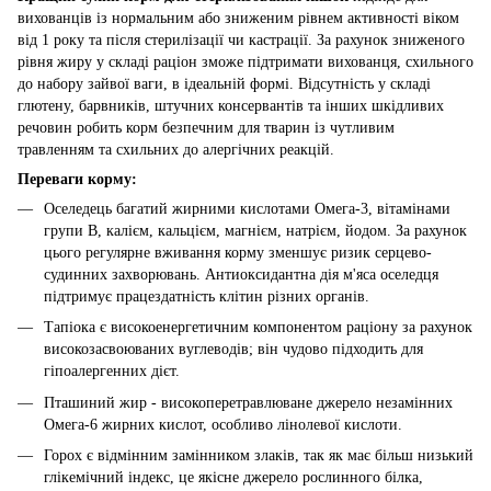
вихованців із нормальним або зниженим рівнем активності віком
від 1 року та після стерилізації чи кастрації. За рахунок зниженого
рівня жиру у складі раціон зможе підтримати вихованця, схильного
до набору зайвої ваги, в ідеальній формі. Відсутність у складі
глютену, барвників, штучних консервантів та інших шкідливих
речовин робить корм безпечним для тварин із чутливим
травленням та схильних до алергічних реакцій.
Переваги корму:
Оселедець багатий жирними кислотами Омега-3, вітамінами
групи В, калієм, кальцієм, магнієм, натрієм, йодом. За рахунок
цього регулярне вживання корму зменшує ризик серцево-
судинних захворювань. Антиоксидантна дія м'яса оселедця
підтримує працездатність клітин різних органів.
Тапіока є високоенергетичним компонентом раціону за рахунок
високозасвоюваних вуглеводів; він чудово підходить для
гіпоалергенних дієт.
Пташиний жир - високоперетравлюване джерело незамінних
Омега-6 жирних кислот, особливо лінолевої кислоти.
Горох є відмінним замінником злаків, так як має більш низький
глікемічний індекс, це якісне джерело рослинного білка,