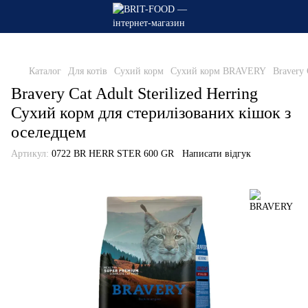
Каталог
Для котів
Сухий корм
Сухий корм BRAVERY
Bravery 
Bravery Cat Adult Sterilized Herring
Сухий корм для стерилізованих кішок з
оселедцем
Артикул:
0722 BR HERR STER 600 GR
Написати відгук