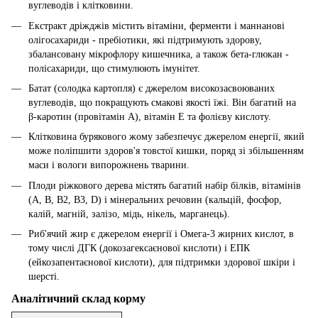
вуглеводів і клітковини.
Екстракт дріжджів містить вітаміни, ферменти і маннанові
олігосахариди - пребіотики, які підтримують здорову,
збалансовану мікрофлору кишечника, а також бета-глюкан -
полісахариди, що стимулюють імунітет.
Батат (солодка картопля) є джерелом високозасвоюваних
вуглеводів, що покращують смакові якості їжі. Він багатий на
β-каротин (провітамін А), вітамін Е та фолієву кислоту.
Клітковина бурякового жому забезпечує джерелом енергії, який
може поліпшити здоров'я товстої кишки, поряд зі збільшенням
маси і вологи випорожнень тварини.
Плоди ріжкового дерева містять багатий набір білків, вітамінів
(А, В, В2, В3, D) і мінеральних речовин (кальцій, фосфор,
калій, магній, залізо, мідь, нікель, марганець).
Риб'ячий жир є джерелом енергії і Омега-3 жирних кислот, в
тому числі ДГК (докозагексаєнової кислоти) і ЕПК
(ейкозапентаєнової кислоти), для підтримки здорової шкіри і
шерсті.
Аналітичний склад корму