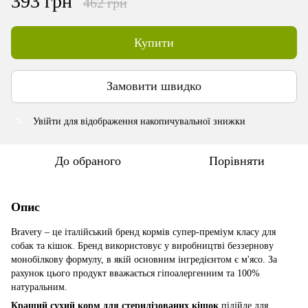
393 грн
462 грн
Купити
Замовити швидко
Увійти
для відображення накопичувальної знижки
%
До обраного
Порівняти
Опис
Bravery – це італійський бренд кормів супер-преміум класу для
собак та кішок. Бренд використовує у виробництві беззернову
монобілкову формулу, в якій основним інгредієнтом є м'ясо. За
рахунок цього продукт вважається гіпоалергенним та 100%
натуральним.
Кращий сухий корм для стерилізованих кішок
підійде для