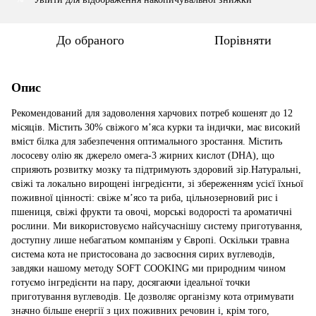
До обраного
Порівняти
Опис
Рекомендований для задоволення харчових потреб кошенят до 12
місяців. Містить 30% свіжого м’яса курки та індички, має високий
вміст білка для забезпечення оптимального зростання. Містить
лососеву олію як джерело омега-3 жирних кислот (DHA), що
сприяють розвитку мозку та підтримують здоровий зір.Натуральні,
свіжі та локально вирощені інгредієнти, зі збереженням усієї їхньої
поживної цінності: свіже м’ясо та риба, цільнозерновий рис і
пшениця, свіжі фрукти та овочі, морські водорості та ароматичні
рослини. Ми використовуємо найсучаснішу систему приготування,
доступну лише небагатьом компаніям у Європі. Оскільки травна
система кота не пристосована до засвоєння сирих вуглеводів,
завдяки нашому методу SOFT COOKING ми природним чином
готуємо інгредієнти на пару, досягаючи ідеальної точки
приготування вуглеводів. Це дозволяє організму кота отримувати
значно більше енергії з цих поживних речовин і, крім того,