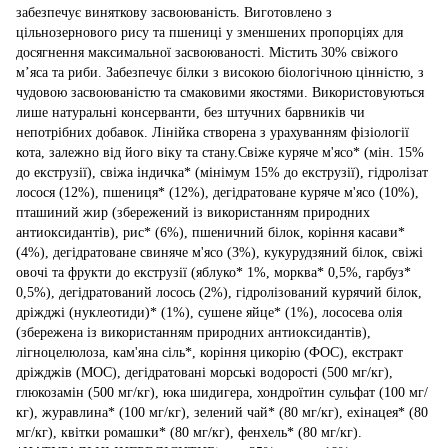
забезпечує виняткову засвоюваність. Виготовлено з
цільнозернового рису та пшениці у зменшених пропорціях для
досягнення максимальної засвоюваності. Містить 30% свіжого
м’яса та риби. Забезпечує білки з високою біологічною цінністю, з
чудовою засвоюваністю та смаковими якостями. Використовуються
лише натуральні консерванти, без штучних барвників чи
непотрібних добавок. Лінійка створена з урахуванням фізіології
кота, залежно від його віку та стану.Свіже куряче м'ясо* (мін. 15%
до екструзії), свіжа індичка* (мінімум 15% до екструзії), гідролізат
лосося (12%), пшениця* (12%), дегідратоване куряче м'ясо (10%),
пташиний жир (збережений із використанням природних
антиоксидантів), рис* (6%), пшеничний білок, коріння касави*
(4%), дегідратоване свиняче м'ясо (3%), кукурудзяний білок, свіжі
овочі та фрукти до екструзії (яблуко* 1%, морква* 0,5%, гарбуз*
0,5%), дегідратований лосось (2%), гідролізований курячий білок,
дріжджі (нуклеотиди)* (1%), сушене яйце* (1%), лососева олія
(збережена із використанням природних антиоксидантів),
лігноцелюлоза, кам'яна сіль*, коріння цикорію (ФОС), екстракт
дріжджів (МОС), дегідратовані морські водорості (500 мг/кг),
глюкозамін (500 мг/кг), юка шидигера, хондроїтин сульфат (100 мг/
кг), журавлина* (100 мг/кг), зелений чай* (80 мг/кг), ехінацея* (80
мг/кг), квітки ромашки* (80 мг/кг), фенхель* (80 мг/кг).