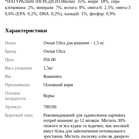
*НАТУРАЛЬНІ ІНГРЕДІЄНТИБілки: 35%, жири: 18%, сира
клітковина: 2%, мінерали: 7%, волога: 8%, омега-6: 2,5%, омега-3:
0,6% (EPA: 0,2%, DHA: 0,2%), кальцій: 1%, фосфор: 0,9%.
Характеристики
Назва
Ownat Ultra для кошенят - 1,5 кг
Бренд
Ownat Ultra
Ціна
956.00
Вага упаковки
1,5кг
Вік
Кошенята
Призначення
Основний корм
Основні
Курка
інгрідієнти
Артикул
700196
Короткий опис
Рекомендований для задоволення харчових
потреб кошенят до 12 місяців. Містить 30%
свіжого м’яса курки та індички, має високий
вміст білка для забезпечення оптимального
зростання. Містить лососеву олію як джерело