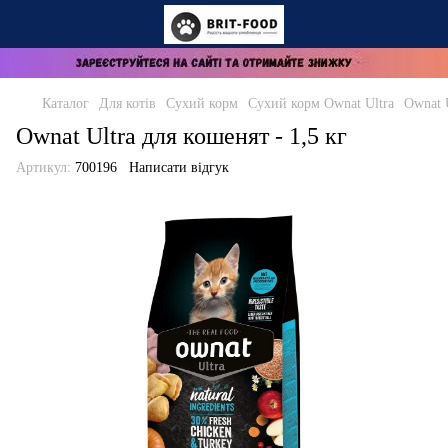
Каталог
Для котів
Сухий корм
Сухий корм Ownat Ultra
Ownat U
Ownat Ultra для кошенят - 1,5 кг
Артикул:
700196
Написати відгук