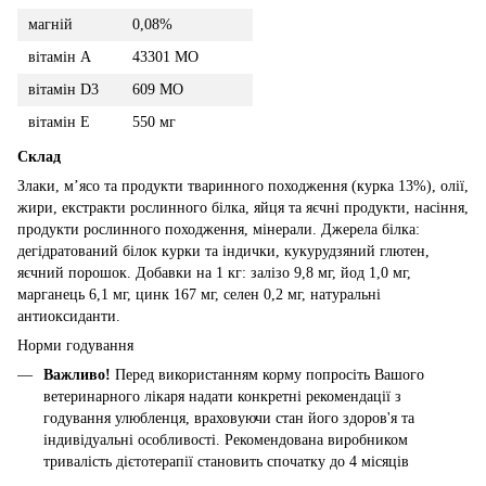
магній
0,08%
вітамін А
43301 МО
вітамін D3
609 МО
вітамін E
550 мг
Склад
Злаки, м’ясо та продукти тваринного походження (курка 13%), олії,
жири, екстракти рослинного білка, яйця та яєчні продукти, насіння,
продукти рослинного походження, мінерали. Джерела білка:
дегідратований білок курки та індички, кукурудзяний глютен,
яєчний порошок. Добавки на 1 кг: залізо 9,8 мг, йод 1,0 мг,
марганець 6,1 мг, цинк 167 мг, селен 0,2 мг, натуральні
антиоксиданти.
Норми годування
Важливо!
Перед використанням корму попросіть Вашого
ветеринарного лікаря надати конкретні рекомендації з
годування улюбленця, враховуючи стан його здоров'я та
індивідуальні особливості. Рекомендована виробником
тривалість дієтотерапії становить спочатку до 4 місяців