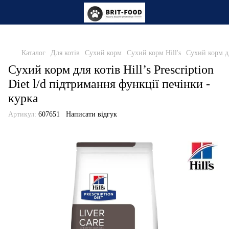
Каталог
Для котів
Сухий корм
Сухий корм Hill's
Сухий корм дл
Сухий корм для котів Hill’s Prescription
Diet l/d підтримання функції печінки -
курка
Артикул:
607651
Написати відгук