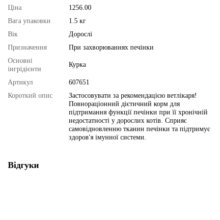
Ціна
1256.00
Вага упаковки
1.5 кг
Вік
Дорослі
Призначення
При захворюваннях печінки
Основні
Курка
інгрідієнти
Артикул
607651
Короткий опис
Застосовувати за рекомендацією ветлікаря!
Повнораціонний дієтичний корм для
підтримання функції печінки при її хронічній
недостатності у дорослих котів. Сприяє
самовідновленню тканин печінки та підтримує
здоров'я імунної системи.
Відгуки