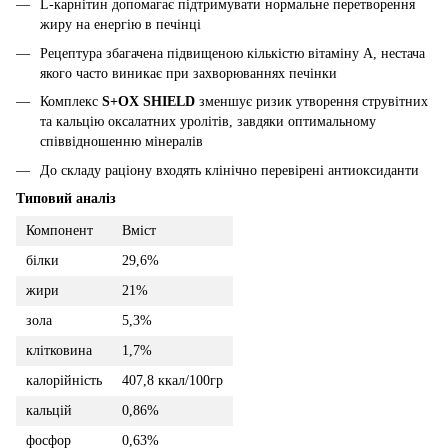
L-карнітин допомагає підтримувати нормальне перетворення
жиру на енергію в печінці
Рецептура збагачена підвищеною кількістю вітаміну А, нестача
якого часто виникає при захворюваннях печінки
Комплекс
S+OX SHIELD
зменшує ризик утворення струвітних
та кальцію оксалатних уролітів, завдяки оптимальному
співвідношенню мінералів
До складу раціону входять клінічно перевірені антиоксиданти
Типовий аналіз
Компонент
Вміст
білки
29,6%
жири
21%
зола
5,3%
клітковина
1,7%
калорійність
407,8 ккал/100гр
кальцій
0,86%
фосфор
0,63%