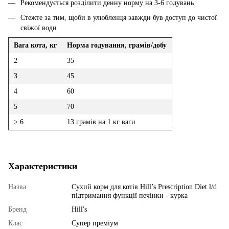
Рекомендується розділити денну норму на 3-6 годувань
Стежте за тим, щоби в улюбленця завжди був доступ до чистої
свіжої води
Вага кота, кг
Норма годування, грамів/добу
2
35
3
45
4
60
5
70
> 6
13 грамів на 1 кг ваги
Характеристики
Назва
Сухий корм для котів Hill’s Prescription Diet l/d
підтримання функції печінки - курка
Бренд
Hill's
Клас
Супер преміум