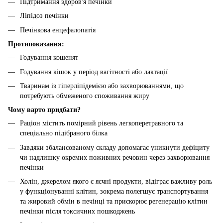
Підтримання здоров'я печінки
Ліпідоз печінки
Печінкова енцефалопатія
Протипоказання:
Годування кошенят
Годування кішок у період вагітності або лактації
Тваринам із гіперліпідемією або захворюваннями, що
потребують обмеженого споживання жиру
Чому варто придбати?
Раціон містить помірний рівень легкоперетравного та
спеціально підібраного білка
Завдяки збалансованому складу допомагає уникнути дефіциту
чи надлишку окремих поживних речовин через захворювання
печінки
Холін, джерелом якого є яєчні продукти, відіграє важливу роль
у функціонуванні клітин, зокрема полегшує транспортування
та жировий обмін в печінці та прискорює регенерацію клітин
печінки після токсичних пошкоджень