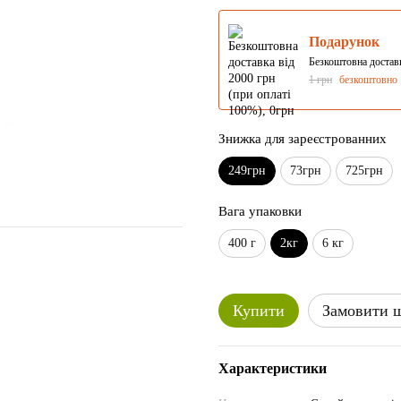
Подарунок
Безкоштовна доставк
1 грн
безкоштовно
Знижка для зареєстрованних
249грн
73грн
725грн
Вага упаковки
400 г
2кг
6 кг
Купити
Замовити 
Характеристики