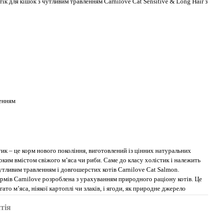
ік для кішок з чутливим травленням Carnilove Cat Sensitive & Long Hair з
енням
ик – це корм нового покоління, виготовлений із цінних натуральних
соким вмістом свіжого м’яса чи риби. Саме до класу холістик і належить
чутливим травленням і довгошерстих котів Carnilove Cat Salmon.
ормів Carnilove розроблена з урахуванням природного раціону котів. Це
гато м’яса, ніякої картоплі чи злаків, і ягоди, як природне джерело
тія