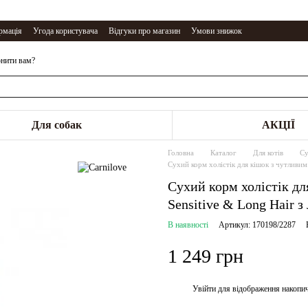
рмація
Угода користувача
Відгуки про магазин
Умови знижок
нити вам?
Для собак
АКЦІЇ
Головна
Каталог
Для котів
Су
Сухий корм холістік для кішок з чутливим
Сухий корм холістік дл
Sensitive & Long Hair з
В наявності
Артикул: 170198/2287
1 249 грн
Увійти
для відображення накопи
%