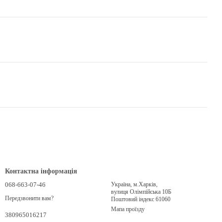
Контактна інформація
068-663-07-46
Україна, м.Харків,
вулиця Олімпійська 10Б
Передзвонити вам?
Поштовий індекс 61060
Мапа проїзду
380965016217