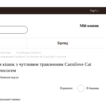
Укр
Рус
Мій кошик
Бренд
хий корм
Сухий корм Carnilove
 травленням Carnilove Cat Sensitive & Long Hair з лососем
я кішок з чутливим травленням Carnilove Cat
 лососем
Написати відгук
Порівняти
В бажання
чувальної знижки