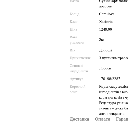
Назва
Сухий корм холіст
лососем
Бренд
Carnilove
Клас
Холістік
Ціна
1249.00
Вага
2кг
упаковки
Вік
Дорослі
Призначення
З чутливим травл
Основні
Лосось
інгрідієнти
Артикул
170198/2287
Короткий
Корм класу холіст
опис
інгредієнтів з ви
корм для котів з 
Рецептура усіх к
значить – дуже ба
антиоксидантів.
Доставка
Оплата
Гаран