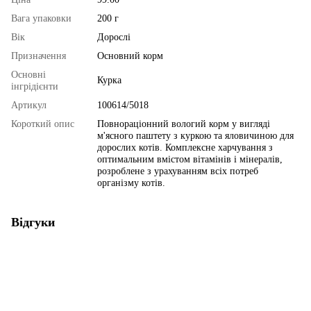
Вага упаковки
200 г
Вік
Дорослі
Призначення
Основний корм
Основні
Курка
інгрідієнти
Артикул
100614/5018
Короткий опис
Повнораціонний вологий корм у вигляді
м'ясного паштету з куркою та яловичиною для
дорослих котів. Комплексне харчування з
оптимальним вмістом вітамінів і мінералів,
розроблене з урахуванням всіх потреб
організму котів.
Відгуки