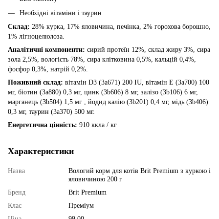
Необхідні вітаміни і таурин
Склад:
28% курка, 17% яловичина, печінка, 2% горохова борошно,
1% лігноцелюлоза.
Аналітичні компоненти:
сирий протеїн 12%, склад жиру 3%, сира
зола 2,5%, вологість 78%, сира клітковина 0,5%, кальцій 0,4%,
фосфор 0,3%, натрій 0,2%.
Поживний склад:
вітамін D3 (3a671) 200 IU, вітамін E (3a700) 100
мг, біотин (3a880) 0,3 мг, цинк (3b606) 8 мг, залізо (3b106) 6 мг,
марганець (3b504) 1,5 мг , йодид калію (3b201) 0,4 мг, мідь (3b406)
0,3 мг, таурин (3a370) 500 мг.
Енергетична цінність:
910 ккла / кг
Характеристики
Назва
Вологий корм для котів Brit Premium з куркою і
яловичиною 200 г
Бренд
Brit Premium
Клас
Преміум
Ціна
99.00